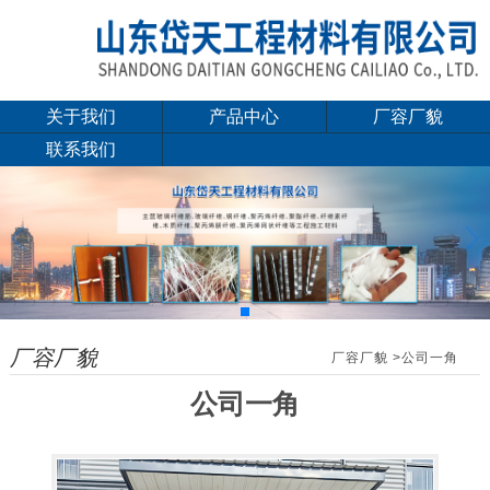
关于我们
产品中心
厂容厂貌
联系我们
玻璃纤维筋(纤维钢
钢纤维
筋)
聚丙烯纤维
聚酯纤维
聚丙烯腈纤维
厂容厂貌
厂容厂貌
>公司一角
聚乙烯醇纤维
公司一角
聚丙烯粗纤维
聚丙烯束状铰联纤维