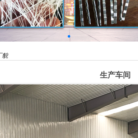
聚丙烯粗纤维
聚丙烯束状铰联纤维
厂貌
生产车间