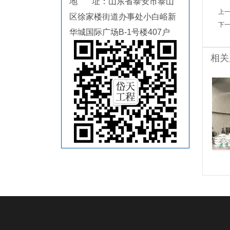
地 址：山东省泰安市泰山
上
区徐家楼街道办事处小白峪新
下
华城国际广场B-1号楼407户
相关