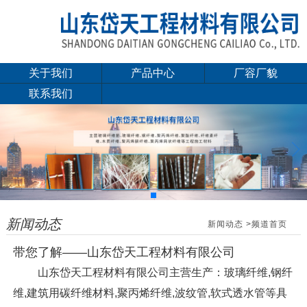
关于我们
产品中心
厂容厂貌
联系我们
玻璃纤维筋(纤维钢
钢纤维
筋)
聚丙烯纤维
聚酯纤维
聚丙烯腈纤维
新闻动态
新闻动态
>频道首页
聚乙烯醇纤维
带您了解——山东岱天工程材料有限公司
聚丙烯粗纤维
山东岱天工程材料有限公司主营生产：玻璃纤维,钢纤
聚丙烯束状铰联纤维
维,建筑用碳纤维材料,聚丙烯纤维,波纹管,软式透水管等具