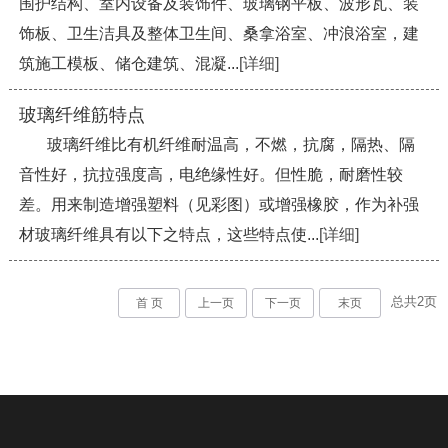
围护结构、室内设备及装饰件、玻璃钢平板、波形瓦、装
饰板、卫生洁具及整体卫生间、桑拿浴室、冲浪浴室，建
筑施工模板、储仓建筑、混凝...
[详细]
玻璃纤维筋特点
玻璃纤维比有机纤维耐温高，不燃，抗腐，隔热、隔
音性好，抗拉强度高，电绝缘性好。但性脆，耐磨性较
差。用来制造增强塑料（见彩图）或增强橡胶，作为补强
材玻璃纤维具有以下之特点，这些特点使...
[详细]
总共
2
页
首 页
上一页
下一页
末页