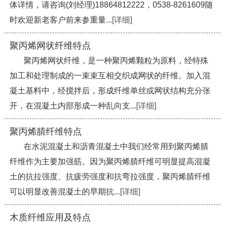
体详情，请咨询(刘经理)18864812222，0538-8261609随
时欢迎新老客户前来参重量...
[详细]
聚丙烯网状纤维特点
聚丙烯网状纤维，是一种聚丙烯颗粒为原料，经特殊
加工和处理制成的一束束互相交织成网状的纤维。加入混
凝土基料中，经搅拌后，形成纤维单丝或网状结构充分张
开，在混凝土内部形成一种乱向支...
[详细]
聚丙烯腈纤维特点
在水泥混凝土和沥青混凝土中我们经常用到聚丙烯腈
纤维作为主要加强筋。因为聚丙烯腈纤维可明显提高混凝
土的抗拉强度、抗疲劳强度和抗弯拉强度，聚丙烯腈纤维
可以明显改善混凝土的早期抗...
[详细]
木质纤维应用及特点